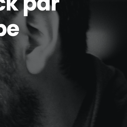
ck par
pe