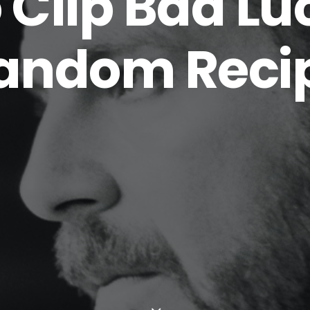
 Clip Bad Lu
andom Reci